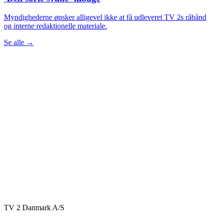
Myndighederne ønsker alligevel ikke at få udleveret TV 2s råbånd
og interne redaktionelle materiale.
Se alle
→
TV 2 Danmark A/S