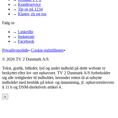
→
Kundeservice
→
Tip os på 1234
→
Klager, ris og ros
Følg os
→
LinkedIn
→
Instagram
→
Facebook
Privatlivspolitik
•
Cookie-indstillinger
•
© 2026 TV 2 Danmark A/S
Tekst, grafik, billeder, lyd og andet indhold på dette website er
beskyttet efter lov om ophavsret. TV 2 Danmark A/S forbeholder
sig alle rettigheder til indholdet, herunder retten til at udnytte
indholdet med henblik på tekst- og datamining, jf. ophavsretslovens
§ 11 b og DSM-direktivets artikel 4.
x