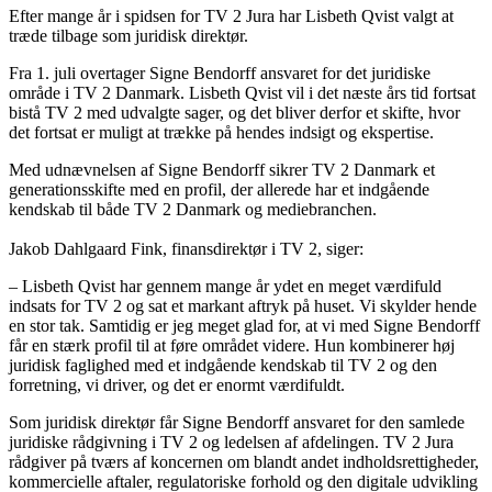
Efter mange år i spidsen for TV 2 Jura har Lisbeth Qvist valgt at
træde tilbage som juridisk direktør.
Fra 1. juli overtager Signe Bendorff ansvaret for det juridiske
område i TV 2 Danmark. Lisbeth Qvist vil i det næste års tid fortsat
bistå TV 2 med udvalgte sager, og det bliver derfor et skifte, hvor
det fortsat er muligt at trække på hendes indsigt og ekspertise.
Med udnævnelsen af Signe Bendorff sikrer TV 2 Danmark et
generationsskifte med en profil, der allerede har et indgående
kendskab til både TV 2 Danmark og mediebranchen.
Jakob Dahlgaard Fink, finansdirektør i TV 2, siger:
– Lisbeth Qvist har gennem mange år ydet en meget værdifuld
indsats for TV 2 og sat et markant aftryk på huset. Vi skylder hende
en stor tak. Samtidig er jeg meget glad for, at vi med Signe Bendorff
får en stærk profil til at føre området videre. Hun kombinerer høj
juridisk faglighed med et indgående kendskab til TV 2 og den
forretning, vi driver, og det er enormt værdifuldt.
Som juridisk direktør får Signe Bendorff ansvaret for den samlede
juridiske rådgivning i TV 2 og ledelsen af afdelingen. TV 2 Jura
rådgiver på tværs af koncernen om blandt andet indholdsrettigheder,
kommercielle aftaler, regulatoriske forhold og den digitale udvikling