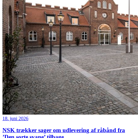
18. juni 2026
NSK trækker sager om udlevering af råbånd fra
’Den sorte svane’ tilbage