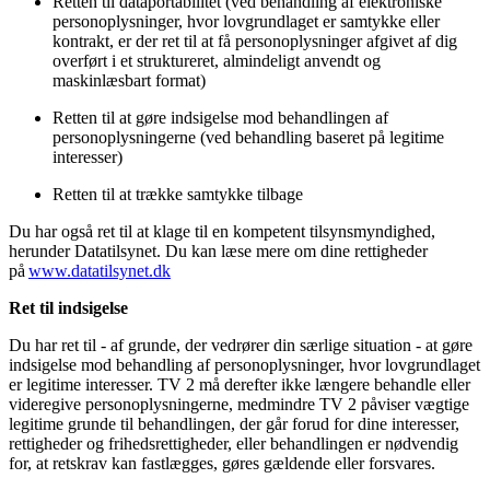
Retten til dataportabilitet (ved behandling af elektroniske
personoplysninger, hvor lovgrundlaget er samtykke eller
kontrakt, er der ret til at få personoplysninger afgivet af dig
overført i et struktureret, almindeligt anvendt og
maskinlæsbart format)
Retten til at gøre indsigelse mod behandlingen af
personoplysningerne (ved behandling baseret på legitime
interesser)
Retten til at trække samtykke tilbage
Du har også ret til at klage til en kompetent tilsynsmyndighed,
herunder Datatilsynet. Du kan læse mere om dine rettigheder
på
www.datatilsynet.dk
Ret til indsigelse
Du har ret til - af grunde, der vedrører din særlige situation - at gøre
indsigelse mod behandling af personoplysninger, hvor lovgrundlaget
er legitime interesser. TV 2 må derefter ikke længere behandle eller
videregive personoplysningerne, medmindre TV 2 påviser vægtige
legitime grunde til behandlingen, der går forud for dine interesser,
rettigheder og frihedsrettigheder, eller behandlingen er nødvendig
for, at retskrav kan fastlægges, gøres gældende eller forsvares.