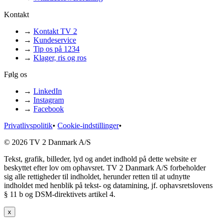
Kontakt
→
Kontakt TV 2
→
Kundeservice
→
Tip os på 1234
→
Klager, ris og ros
Følg os
→
LinkedIn
→
Instagram
→
Facebook
Privatlivspolitik
•
Cookie-indstillinger
•
© 2026 TV 2 Danmark A/S
Tekst, grafik, billeder, lyd og andet indhold på dette website er
beskyttet efter lov om ophavsret. TV 2 Danmark A/S forbeholder
sig alle rettigheder til indholdet, herunder retten til at udnytte
indholdet med henblik på tekst- og datamining, jf. ophavsretslovens
§ 11 b og DSM-direktivets artikel 4.
x