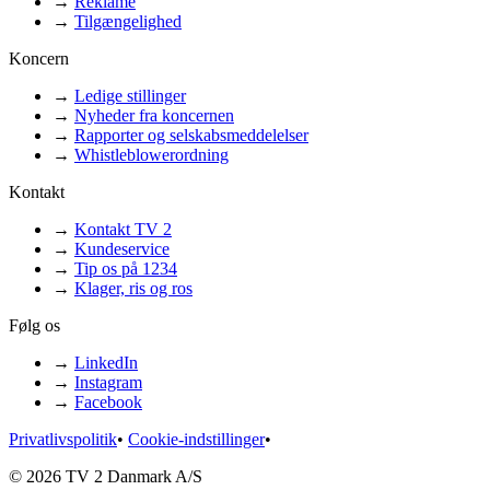
→
Reklame
→
Tilgængelighed
Koncern
→
Ledige stillinger
→
Nyheder fra koncernen
→
Rapporter og selskabsmeddelelser
→
Whistleblowerordning
Kontakt
→
Kontakt TV 2
→
Kundeservice
→
Tip os på 1234
→
Klager, ris og ros
Følg os
→
LinkedIn
→
Instagram
→
Facebook
Privatlivspolitik
•
Cookie-indstillinger
•
© 2026 TV 2 Danmark A/S