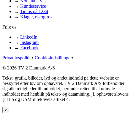
→
Kontakt TV 2
→
Kundeservice
→
Tip os på 1234
→
Klager, ris og ros
Følg os
→
LinkedIn
→
Instagram
→
Facebook
Privatlivspolitik
•
Cookie-indstillinger
•
© 2026 TV 2 Danmark A/S
Tekst, grafik, billeder, lyd og andet indhold på dette website er
beskyttet efter lov om ophavsret. TV 2 Danmark A/S forbeholder
sig alle rettigheder til indholdet, herunder retten til at udnytte
indholdet med henblik på tekst- og datamining, jf. ophavsretslovens
§ 11 b og DSM-direktivets artikel 4.
x