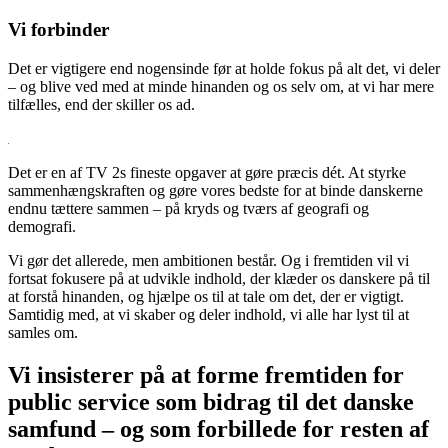
Vi forbinder
Det er vigtigere end nogensinde før at holde fokus på alt det, vi deler
– og blive ved med at minde hinanden og os selv om, at vi har mere
tilfælles, end der skiller os ad.
Det er en af TV 2s fineste opgaver at gøre præcis dét. At styrke
sammenhængskraften og gøre vores bedste for at binde danskerne
endnu tættere sammen – på kryds og tværs af geografi og
demografi.
Vi gør det allerede, men ambitionen består. Og i fremtiden vil vi
fortsat fokusere på at udvikle indhold, der klæder os danskere på til
at forstå hinanden, og hjælpe os til at tale om det, der er vigtigt.
Samtidig med, at vi skaber og deler indhold, vi alle har lyst til at
samles om.
Vi insisterer på at forme fremtiden for
public service som bidrag til det danske
samfund – og som forbillede for resten af