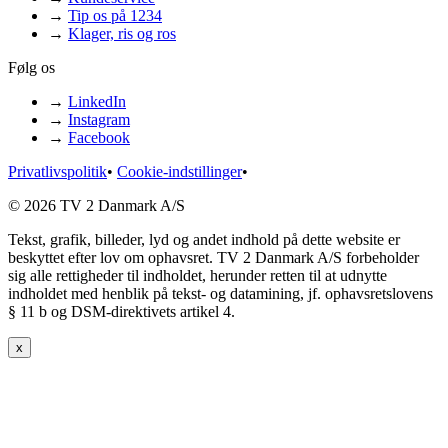
→
Tip os på 1234
→
Klager, ris og ros
Følg os
→
LinkedIn
→
Instagram
→
Facebook
Privatlivspolitik
•
Cookie-indstillinger
•
© 2026 TV 2 Danmark A/S
Tekst, grafik, billeder, lyd og andet indhold på dette website er
beskyttet efter lov om ophavsret. TV 2 Danmark A/S forbeholder
sig alle rettigheder til indholdet, herunder retten til at udnytte
indholdet med henblik på tekst- og datamining, jf. ophavsretslovens
§ 11 b og DSM-direktivets artikel 4.
x