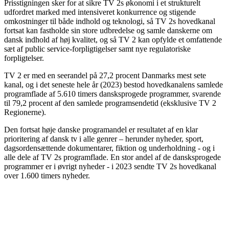
Prisstigningen sker for at sikre TV 2s økonomi i et strukturelt
udfordret marked med intensiveret konkurrence og stigende
omkostninger til både indhold og teknologi, så TV 2s hovedkanal
fortsat kan fastholde sin store udbredelse og samle danskerne om
dansk indhold af høj kvalitet, og så TV 2 kan opfylde et omfattende
sæt af public service-forpligtigelser samt nye regulatoriske
forpligtelser.
TV 2 er med en seerandel på 27,2 procent Danmarks mest sete
kanal, og i det seneste hele år (2023) bestod hovedkanalens samlede
programflade af 5.610 timers dansksprogede programmer, svarende
til 79,2 procent af den samlede programsendetid (eksklusive TV 2
Regionerne).
Den fortsat høje danske programandel er resultatet af en klar
prioritering af dansk tv i alle genrer – herunder nyheder, sport,
dagsordensættende dokumentarer, fiktion og underholdning - og i
alle dele af TV 2s programflade. En stor andel af de dansksprogede
programmer er i øvrigt nyheder - i 2023 sendte TV 2s hovedkanal
over 1.600 timers nyheder.