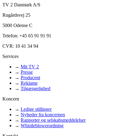
TV 2 Danmark A/S
Rugårdsvej 25
5000 Odense C
Telefon: +45 65 91 91 91
CVR: 10 41 34 94
Services
→
Mit TV 2
→
Presse
→
Producent
→
Reklame
→
Tilgængelighed
Koncern
→
Ledige stillinger
→
Nyheder fra koncernen
→
Rapporter og selskabsmeddelelser
→
Whistleblowerordning
Kontakt