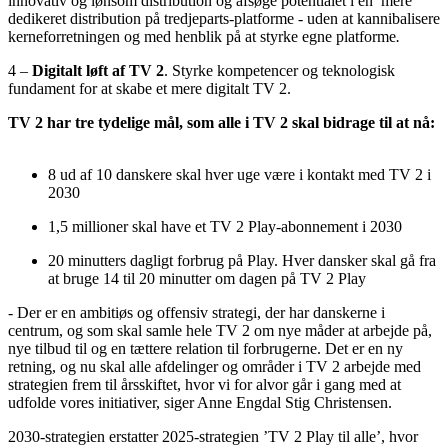
innovativ og lønsom distribution og afsøge potentialet i en ​ mere
dedikeret distribution på tredjeparts-platforme - uden at kannibalisere
kerneforretningen og med henblik på at styrke egne platforme
.
4 –
Digitalt løft af TV 2
. Styrke kompetencer og teknologisk
fundament for at skabe et mere digitalt TV 2.
TV 2 har tre tydelige mål, som alle i TV 2 skal bidrage til at nå: ​
8 ud af 10 danskere skal hver uge være i kontakt med TV 2 i
2030
1,5 millioner skal have et TV 2 Play-abonnement i 2030
20 minutters dagligt forbrug på Play. Hver dansker skal gå fra
at bruge 14 til 20 minutter om dagen på TV 2 Play
- Der er en ambitiøs og offensiv strategi, der har danskerne i
centrum, og som skal samle hele TV 2 om nye måder at arbejde på,
nye tilbud til og en tættere relation til forbrugerne. Det er en ny
retning, og nu skal alle afdelinger og områder i TV 2 arbejde med
strategien frem til årsskiftet, hvor vi for alvor går i gang med at
udfolde vores initiativer, siger Anne Engdal Stig Christensen.
2030-strategien erstatter 2025-strategien ’TV 2 Play til alle’, hvor