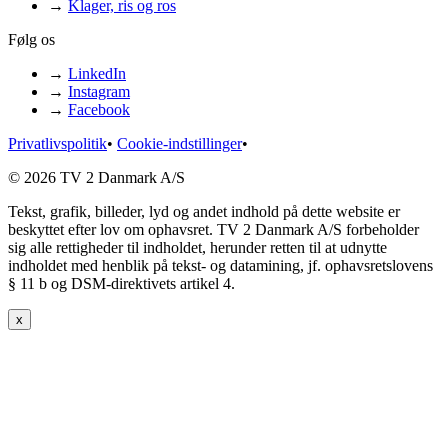
→
Klager, ris og ros
Følg os
→
LinkedIn
→
Instagram
→
Facebook
Privatlivspolitik
•
Cookie-indstillinger
•
© 2026 TV 2 Danmark A/S
Tekst, grafik, billeder, lyd og andet indhold på dette website er
beskyttet efter lov om ophavsret. TV 2 Danmark A/S forbeholder
sig alle rettigheder til indholdet, herunder retten til at udnytte
indholdet med henblik på tekst- og datamining, jf. ophavsretslovens
§ 11 b og DSM-direktivets artikel 4.
x