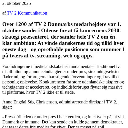
2. oktober 2025
af
TV 2 Kommunikation
Over 1200 af TV 2 Danmarks medarbejdere var 1.
oktober samlet i Odense for at få koncernens 2030-
strategi præsenteret, der samler hele TV 2 om én
klar ambition: At vinde danskernes tid og tillid hver
eneste dag - og opretholde positionen som nummer 1
på tværs af tv, streaming, web og apps.
Forandringerne i medielandskabet er fundamentale. Traditionel tv-
distribution og annonceindtægter er under pres, streamingvæksten
flader ud, og forbrugerne har stigende forventninger og krav til en
personlig oplevelse. Konkurrencen fra store udenlandske aktører ​og
techgiganter er accelereret, og indholdsforbruget flytter sig massivt
til platforme, hvor TV 2 ikke er til stede.
Anne Engdal Stig Christensen, administrerende direktør i TV 2,
siger:
- Pressefriheden er under pres i hele verden, og intet tyder på, at vi i
Danmark er immune. Det kan sende en kulde gennem demokratier,
der tager deres frie medier for givet. Der er meget på spil.