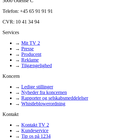
5000 Odense C
Telefon: +45 65 91 91 91
CVR: 10 41 34 94
Services
→
Mit TV 2
→
Presse
→
Producent
→
Reklame
→
Tilgængelighed
Koncern
→
Ledige stillinger
→
Nyheder fra koncernen
→
Rapporter og selskabsmeddelelser
→
Whistleblowerordning
Kontakt
→
Kontakt TV 2
→
Kundeservice
→
Tip os på 1234