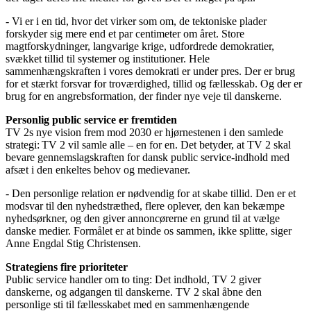
- Vi er i en tid, hvor det virker som om, de tektoniske plader
forskyder sig mere end et par centimeter om året. Store
magtforskydninger, langvarige krige, udfordrede demokratier,
svækket tillid til systemer og institutioner. Hele
sammenhængskraften i vores demokrati er under pres. Der er brug
for et stærkt forsvar for troværdighed, tillid og fællesskab. Og der er
brug for en angrebsformation, der finder nye veje til danskerne.
Personlig public service er fremtiden
TV 2s nye vision frem mod 2030 er hjørnestenen i den samlede
strategi: TV 2 vil samle alle – en for en. Det betyder, at TV 2 skal
bevare gennemslagskraften for dansk public service-indhold med
afsæt i den enkeltes behov og medievaner. ​
- Den personlige relation er nødvendig for at skabe tillid. Den er et
modsvar til den nyhedstræthed, flere oplever, den kan bekæmpe
nyhedsørkner, og den giver annoncørerne en grund til at vælge
danske medier. Formålet er at binde os sammen, ikke splitte, siger
Anne Engdal Stig Christensen.
Strategiens fire prioriteter
Public service handler om to ting: Det indhold, TV 2 giver
danskerne, og adgangen til danskerne. TV 2 skal åbne den
personlige sti til fællesskabet med en sammenhængende