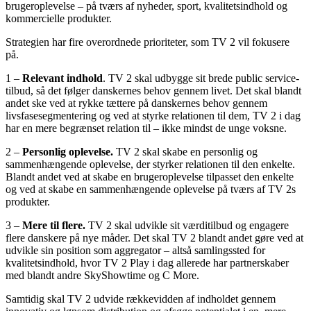
brugeroplevelse – på tværs af nyheder, sport, kvalitetsindhold og
kommercielle produkter.
Strategien har fire overordnede prioriteter, som TV 2 vil fokusere
på.
1 –
Relevant indhold
. TV 2 skal udbygge sit brede public service-
tilbud, så det følger danskernes behov gennem livet. Det skal blandt
andet ske ved at rykke tættere på danskernes behov gennem
livsfasesegmentering og ved at styrke relationen til dem, TV 2 i dag
har en mere begrænset relation til – ikke mindst de unge voksne.
2 –
Personlig oplevelse.
TV 2 skal skabe en personlig og
sammenhængende oplevelse, der styrker relationen til den enkelte.
Blandt andet ved at skabe en brugeroplevelse tilpasset den enkelte
og ved at skabe en sammenhængende oplevelse på tværs af TV 2s
produkter.
3 –
Mere til flere.
TV 2 skal udvikle sit værditilbud og engagere
flere danskere på nye måder. Det skal TV 2 blandt andet gøre ved at
udvikle sin position som aggregator – altså samlingssted for
kvalitetsindhold, hvor TV 2 Play i dag allerede har partnerskaber
med blandt andre SkyShowtime og C More.
Samtidig skal TV 2 udvide rækkevidden af indholdet gennem