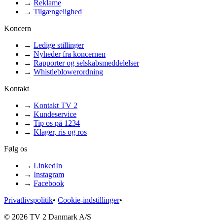
→
Reklame
→
Tilgængelighed
Koncern
→
Ledige stillinger
→
Nyheder fra koncernen
→
Rapporter og selskabsmeddelelser
→
Whistleblowerordning
Kontakt
→
Kontakt TV 2
→
Kundeservice
→
Tip os på 1234
→
Klager, ris og ros
Følg os
→
LinkedIn
→
Instagram
→
Facebook
Privatlivspolitik
•
Cookie-indstillinger
•
© 2026 TV 2 Danmark A/S