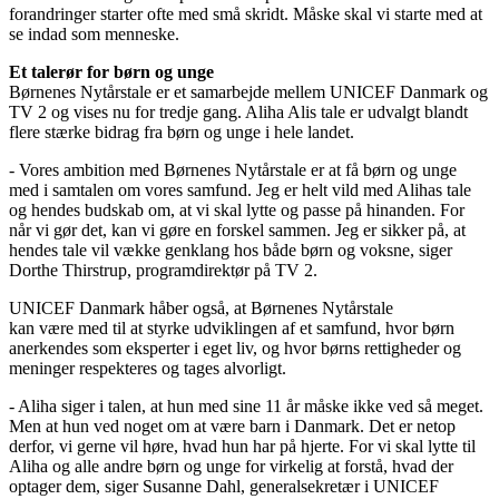
forandringer starter ofte med små skridt. Måske skal vi starte med at
se indad som menneske.
Et talerør for børn og unge
Børnenes Nytårstale er et samarbejde mellem UNICEF Danmark og
TV 2 og vises nu for tredje gang. Aliha Alis tale er udvalgt blandt
flere stærke bidrag fra børn og unge i hele landet.
- Vores ambition med Børnenes Nytårstale er at få børn og unge
med i samtalen om vores samfund. Jeg er helt vild med Alihas tale
og hendes budskab om, at vi skal lytte og passe på hinanden. For
når vi gør det, kan vi gøre en forskel sammen. Jeg er sikker på, at
hendes tale vil vække genklang hos både børn og voksne, siger
Dorthe Thirstrup, programdirektør på TV 2.
UNICEF Danmark håber også, at Børnenes Nytårstale
kan være med til at styrke udviklingen af et samfund, hvor børn
anerkendes som eksperter i eget liv, og hvor børns rettigheder og
meninger respekteres og tages alvorligt.
- Aliha siger i talen, at hun med sine 11 år måske ikke ved så meget.
Men at hun ved noget om at være barn i Danmark. Det er netop
derfor, vi gerne vil høre, hvad hun har på hjerte. For vi skal lytte til
Aliha og alle andre børn og unge for virkelig at forstå, hvad der
optager dem, siger Susanne Dahl, generalsekretær i UNICEF