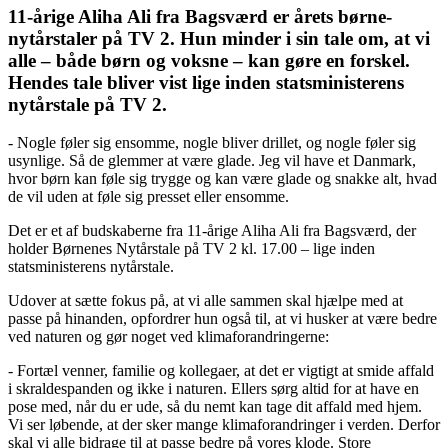
11-årige Aliha Ali fra Bagsværd er årets børne-
nytårstaler på TV 2. Hun minder i sin tale om, at vi
alle – både børn og voksne – kan gøre en forskel.
Hendes tale bliver vist lige inden statsministerens
nytårstale på TV 2.
- Nogle føler sig ensomme, nogle bliver drillet, og nogle føler sig
usynlige. Så de glemmer at være glade. Jeg vil have et Danmark,
hvor børn kan føle sig trygge og kan være glade og snakke alt, hvad
de vil uden at føle sig presset eller ensomme.
Det er et af budskaberne fra 11-årige Aliha Ali fra Bagsværd, der
holder Børnenes Nytårstale på TV 2 kl. 17.00 – lige inden
statsministerens nytårstale.
Udover at sætte fokus på, at vi alle sammen skal hjælpe med at
passe på hinanden, opfordrer hun også til, at vi husker at være bedre
ved naturen og gør noget ved klimaforandringerne:
- Fortæl venner, familie og kollegaer, at det er vigtigt at smide affald
i skraldespanden og ikke i naturen. Ellers sørg altid for at have en
pose med, når du er ude, så du nemt kan tage dit affald med hjem.
Vi ser løbende, at der sker mange klimaforandringer i verden. Derfor
skal vi alle bidrage til at passe bedre på vores klode. Store