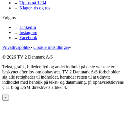
→
Tip os på 1234
→
Klager, ris og ros
Følg os
→
LinkedIn
→
Instagram
→
Facebook
Privatlivspolitik
•
Cookie-indstillinger
•
© 2026 TV 2 Danmark A/S
Tekst, grafik, billeder, lyd og andet indhold på dette website er
beskyttet efter lov om ophavsret. TV 2 Danmark A/S forbeholder
sig alle rettigheder til indholdet, herunder retten til at udnytte
indholdet med henblik på tekst- og datamining, jf. ophavsretslovens
§ 11 b og DSM-direktivets artikel 4.
x