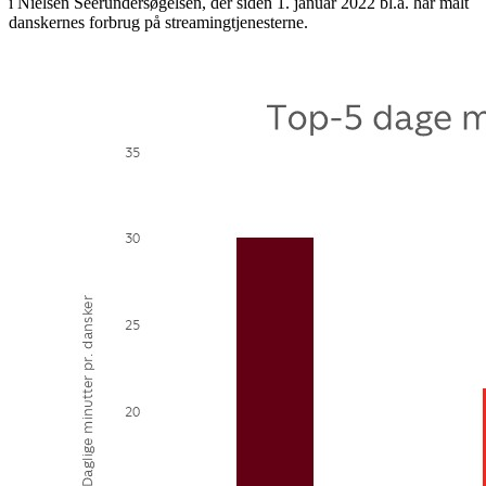
i Nielsen Seerundersøgelsen, der siden 1. januar 2022 bl.a. har målt
danskernes forbrug på streamingtjenesterne.