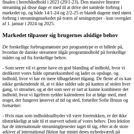
finalen i herrehåndbold i 2023 (29/1-23). Den massive lineære
streaming på disse dage er med til at drive det samlede forbrug i
markedet op, og både 14/1-24 og 2/2-25 er blandt dagene med størst
forbrug i streamingmarkedet på tværs af seningstyper - kun overgået
af 1. januar i 2024 og 2025.
Markedet tilpasser sig brugernes alsidige behov
De forskellige forbrugsmønstre per programtype er et billede på,
hvordan de danske streamere tilgår programindhold på forskellige
måder og ud fra forskellige behov.
- Som seere vil vi gerne have en god blanding af indhold, hvor vi
dedikerer vores fulde opmærksomhed og lader os opsluge, og
indhold, hvor vi har en mere tilbagelænet tilgang. De fleste af os kan
nikke genkendende til, at vi ikke sidder ude på kanten af stolen hver
gang, vi streamer, og at det som seer er rart at kunne kombinere det
indhold, hvor vi ligefrem rydder kalenderen for at følge med, med
noget, der fungerer løsrevet af tid og sted, fortæller Sofie Bruun og
fortsætter:
- Hvis man som indholdsudbyder vil være foretrukken, er det ikke
tilstrækkeligt at tale til et snævert udsnit af vores behov. Den lektion
har de internationale streamingtjenester taget til sig, efter at de store
arkiver af international fiktion har mistet deres nyhedsværdi på