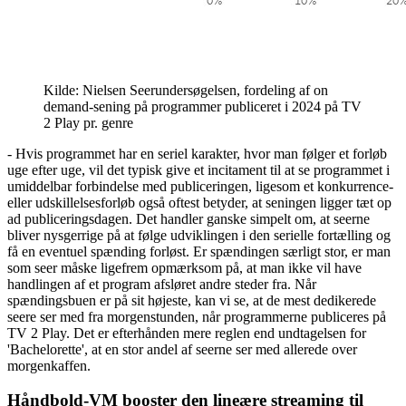
Kilde: Nielsen Seerundersøgelsen, fordeling af on
demand-sening på programmer publiceret i 2024 på TV
2 Play pr. genre
- Hvis programmet har en seriel karakter, hvor man følger et forløb
uge efter uge, vil det typisk give et incitament til at se programmet i
umiddelbar forbindelse med publiceringen, ligesom et konkurrence-
eller udskillelsesforløb også oftest betyder, at seningen ligger tæt op
ad publiceringsdagen. Det handler ganske simpelt om, at seerne
bliver nysgerrige på at følge udviklingen i den serielle fortælling og
få en eventuel spænding forløst. Er spændingen særligt stor, er man
som seer måske ligefrem opmærksom på, at man ikke vil have
handlingen af et program afsløret andre steder fra. Når
spændingsbuen er på sit højeste, kan vi se, at de mest dedikerede
seere ser med fra morgenstunden, når programmerne publiceres på
TV 2 Play. Det er efterhånden mere reglen end undtagelsen for
'Bachelorette', at en stor andel af seerne ser med allerede over
morgenkaffen.
Håndbold-VM booster den lineære streaming til