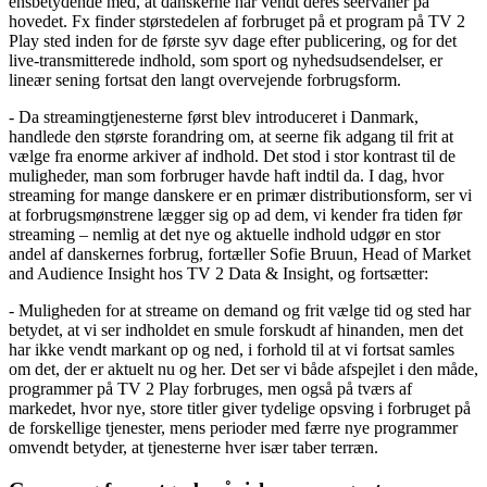
ensbetydende med, at danskerne har vendt deres seervaner på
hovedet. Fx finder størstedelen af forbruget på et program på TV 2
Play sted inden for de første syv dage efter publicering, og for det
live-transmitterede indhold, som sport og nyhedsudsendelser, er
lineær sening fortsat den langt overvejende forbrugsform.
- Da streamingtjenesterne først blev introduceret i Danmark,
handlede den største forandring om, at seerne fik adgang til frit at
vælge fra enorme arkiver af indhold. Det stod i stor kontrast til de
muligheder, man som forbruger havde haft indtil da. I dag, hvor
streaming for mange danskere er en primær distributionsform, ser vi
at forbrugsmønstrene lægger sig op ad dem, vi kender fra tiden før
streaming – nemlig at det nye og aktuelle indhold udgør en stor
andel af danskernes forbrug, fortæller Sofie Bruun, Head of Market
and Audience Insight hos TV 2 Data & Insight, og fortsætter:
- Muligheden for at streame on demand og frit vælge tid og sted har
betydet, at vi ser indholdet en smule forskudt af hinanden, men det
har ikke vendt markant op og ned, i forhold til at vi fortsat samles
om det, der er aktuelt nu og her. Det ser vi både afspejlet i den måde,
programmer på TV 2 Play forbruges, men også på tværs af
markedet, hvor nye, store titler giver tydelige opsving i forbruget på
de forskellige tjenester, mens perioder med færre nye programmer
omvendt betyder, at tjenesterne hver især taber terræn.