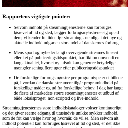
Rapportens vigtigste pointer:
Selvom indhold på streamingtjenesterne kan forbruges
løsrevet af tid og sted, lægger forbrugsmønstrene sig op ad
dem, vi kender fra tiden før streaming - nemlig at det nye og
aktuelle indhold udgør en stor andel af danskernes forbrug
Mens sport og nyheder langt overvejende streames lineært
eller tæt på publiceringstidspunktet, har fiktion omvendt en
lang aktualitet, hvor et nyt afsnit kan generere betydelige
mængder sening flere uger efter publiceringstidspunktet
De forskellige forbrugsmønstre per programtype er et billede
på, hvordan de danske streamere tilgår programindhold på
forskellige måder og ud fra forskellige behov. I dag har langt
de fleste af markedets større streamingtjenester et udbud af
både lokalsproget, non-scripted og live-indhold
Streamingtjenesternes store indholdskataloger vokser kontinuerligt,
og det giver seerne adgang til titusindvis unikke stykker indhold,
som de frit kan vælge hvor og hvornår, de vil se. Men selvom alt
indhold potentielt kan forbruges løsrevet af tid og sted, er det ikke