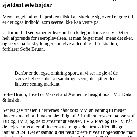
sjældent sete højder
Mens noget indhold uproblematisk kan strække sig over længere tid,
er der også indhold, som seerne ikke kan vente på:
- I forhold til seervaner er livesport en kategori for sig selv. Det er
helt afgørende for seeroplevelsen, at man følger med, mens det sker,
og selv små forskydninger kan give anledning til frustration,
forklarer Sofie Bruun.
Derfor er det også omkring sport, at vi ser nogle af de
største fællesskaber af samtidige seere, der løfter den
lineære sening markant.
Sofie Bruun, Head of Market and Audience Insight hos TV 2 Data
& Insight
Senest gav finalen i herrernes håndbold-VM anledning til meget
lineær streaming. Finalen blev fulgt af 2,1 millioner seere på tværs af
DR og TV 2, og de to streamingtjenester, TV 2 Play og DRTV, når
de højeste niveauer af lineær streaming siden tronskiftet tilbage i
januar 2024. Det er samtidig det næsthøjeste niveau nogensinde målt