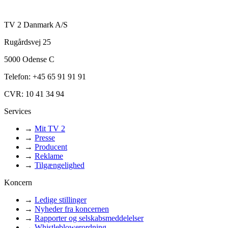
TV 2 Danmark A/S
Rugårdsvej 25
5000 Odense C
Telefon: +45 65 91 91 91
CVR: 10 41 34 94
Services
→
Mit TV 2
→
Presse
→
Producent
→
Reklame
→
Tilgængelighed
Koncern
→
Ledige stillinger
→
Nyheder fra koncernen
→
Rapporter og selskabsmeddelelser
→
Whistleblowerordning