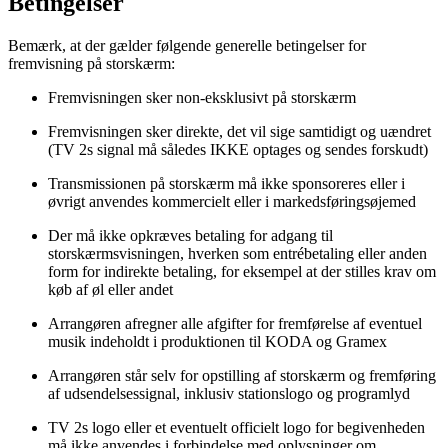
Betingelser
Bemærk, at der gælder følgende generelle betingelser for
fremvisning på storskærm:
Fremvisningen sker non-eksklusivt på storskærm
Fremvisningen sker direkte, det vil sige samtidigt og uændret
(TV 2s signal må således IKKE optages og sendes forskudt)
Transmissionen på storskærm må ikke sponsoreres eller i
øvrigt anvendes kommercielt eller i markedsføringsøjemed
Der må ikke opkræves betaling for adgang til
storskærmsvisningen, hverken som entrébetaling eller anden
form for indirekte betaling, for eksempel at der stilles krav om
køb af øl eller andet
Arrangøren afregner alle afgifter for fremførelse af eventuel
musik indeholdt i produktionen til KODA og Gramex
Arrangøren står selv for opstilling af storskærm og fremføring
af udsendelsessignal, inklusiv stationslogo og programlyd
TV 2s logo eller et eventuelt officielt logo for begivenheden
må ikke anvendes i forbindelse med oplysninger om