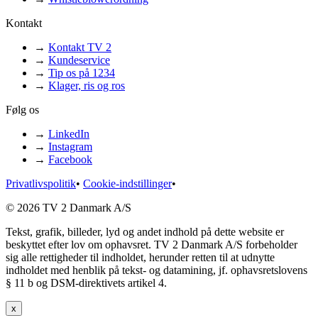
Kontakt
→
Kontakt TV 2
→
Kundeservice
→
Tip os på 1234
→
Klager, ris og ros
Følg os
→
LinkedIn
→
Instagram
→
Facebook
Privatlivspolitik
•
Cookie-indstillinger
•
© 2026 TV 2 Danmark A/S
Tekst, grafik, billeder, lyd og andet indhold på dette website er
beskyttet efter lov om ophavsret. TV 2 Danmark A/S forbeholder
sig alle rettigheder til indholdet, herunder retten til at udnytte
indholdet med henblik på tekst- og datamining, jf. ophavsretslovens
§ 11 b og DSM-direktivets artikel 4.
x