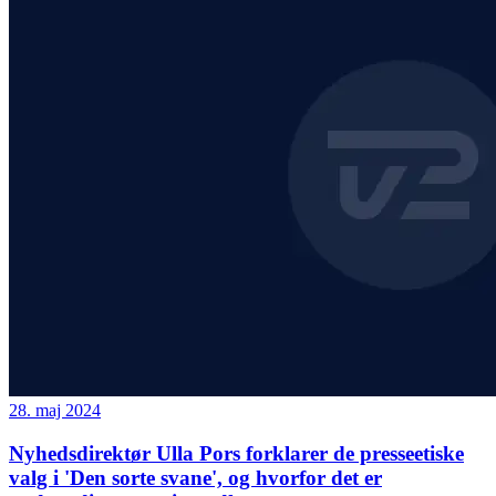
28. maj 2024
Nyhedsdirektør Ulla Pors forklarer de presseetiske
valg i 'Den sorte svane', og hvorfor det er