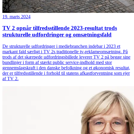
19. marts 2024
TV 2 opnår tilfredsstillende 2023-resultat trods
strukturelle udfordringer og omsætningsfald
De strukturelle udfordringer i mediebranchen indebar i 2023 et
markant fald særligt i TV 2s traditionelle tv-reklameomsætning. På
trods af det skærpede udfordringsbillede leverer TV 2 på begge sine
bundlinjer i form af stærkt public service-indhold med stor
gennemslagskraft i den danske befolkning og et økonomisk resultat,
der er tilfredsstillende i forhold til statens afkastforventning som ejer
af TV 2.