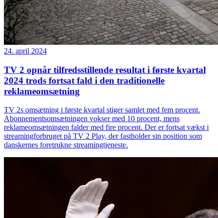
24. april 2024
TV 2 opnår tilfredsstillende resultat i første kvartal
2024 trods fortsat fald i den traditionelle
reklameomsætning
TV 2s omsætning i første kvartal stiger samlet med fem procent.
Abonnementsomsætningen vokser med 10 procent, mens
reklameomsætningen falder med fire procent. Der er fortsat vækst i
streamingforbruget på TV 2 Play, der fastholder sin position som
danskernes foretrukne streamingtjeneste.