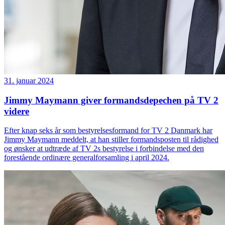
31. januar 2024
Jimmy Maymann giver formandsdepechen på TV 2
videre
Efter knap seks år som bestyrelsesformand for TV 2 Danmark har
Jimmy Maymann meddelt, at han stiller formandsposten til rådighed
og ønsker at udtræde af TV 2s bestyrelse i forbindelse med den
forestående ordinære generalforsamling i april 2024.