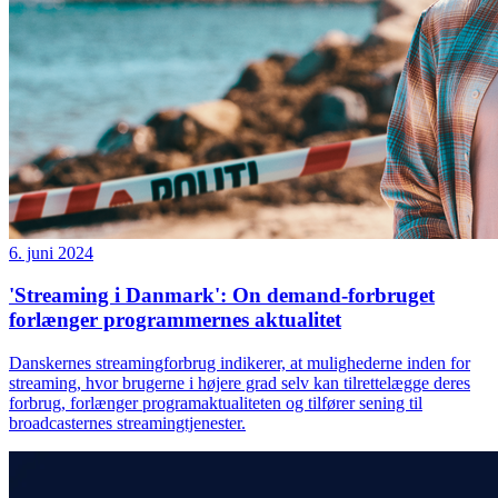
6. juni 2024
'Streaming i Danmark': On demand-forbruget
forlænger programmernes aktualitet
Danskernes streamingforbrug indikerer, at mulighederne inden for
streaming, hvor brugerne i højere grad selv kan tilrettelægge deres
forbrug, forlænger programaktualiteten og tilfører sening til
broadcasternes streamingtjenester.